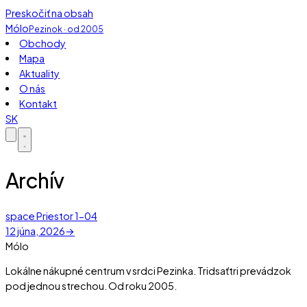
Preskočiť na obsah
Mólo
Pezinok · od 2005
Obchody
Mapa
Aktuality
O nás
Kontakt
SK
Archív
space
Priestor 1-04
12 júna, 2026
→
Mólo
Lokálne nákupné centrum v srdci Pezinka. Tridsaťtri prevádzok
pod jednou strechou. Od roku 2005.