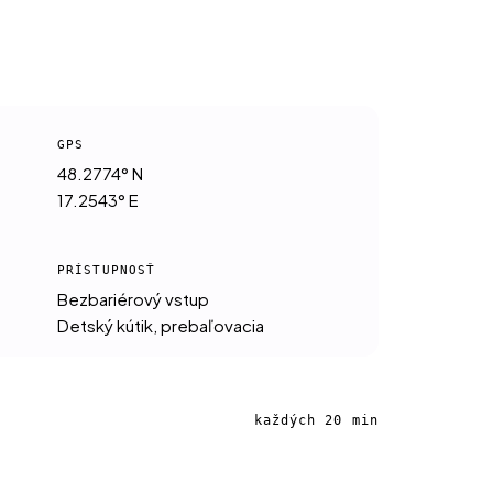
GPS
48.2774° N
17.2543° E
PRÍSTUPNOSŤ
Bezbariérový vstup
Detský kútik, prebaľovacia
každých 20 min