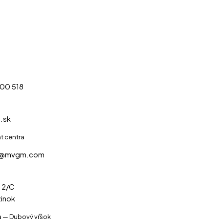
400 518
.sk
 centra
a@mvgm.com
 2/C
inok
 — Dubový vŕšok