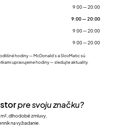
9:00 — 20:00
9:00 — 20:00
9:00 — 20:00
9:00 — 20:00
odlišné hodiny — McDonald’s a SlovMatic sú
iatkami upravujeme hodiny — sledujte
aktuality
.
estor
pre svoju značku?
 m², dlhodobé zmluvy,
nník na vyžiadanie.