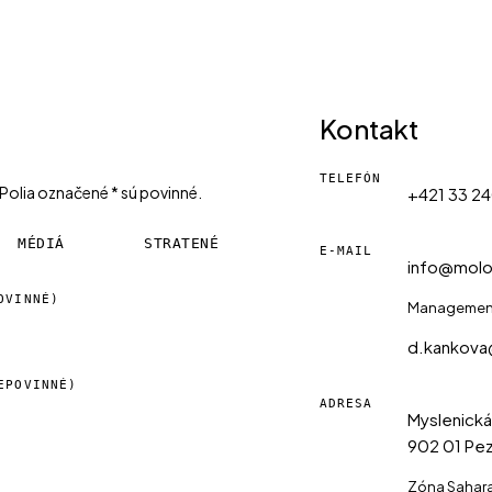
Kontakt
TELEFÓN
Polia označené * sú povinné.
+421 33 2
MÉDIÁ
STRATENÉ
E-MAIL
info@molo
OVINNÉ)
Management
d.kankov
EPOVINNÉ)
ADRESA
Myslenická
902 01 Pez
Zóna Sahara