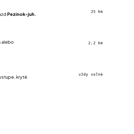
25 km
jazd
Pezinok-juh.
m alebo
2,2 km
vždy voľné
vstupe, kryté.