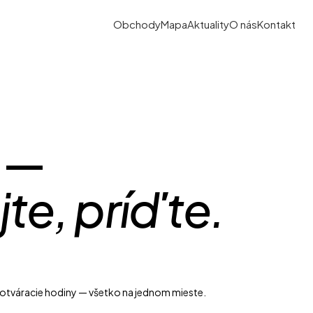
Obchody
Mapa
Aktuality
O nás
Kontakt
s —
jte, príďte.
a otváracie hodiny — všetko na jednom mieste.