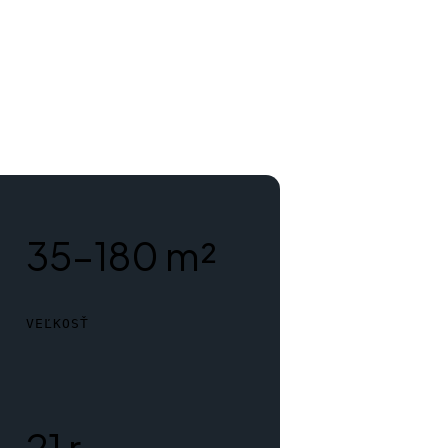
35–180 m²
VEĽKOSŤ
21 r