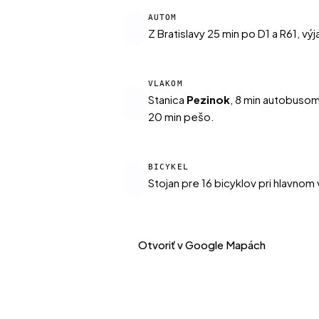
AUTOM
Z Bratislavy 25 min po D1 a R61, vý
VLAKOM
Stanica
Pezinok
, 8 min autobuso
20 min pešo.
BICYKEL
Stojan pre 16 bicyklov pri hlavnom 
Otvoriť v Google Mapách