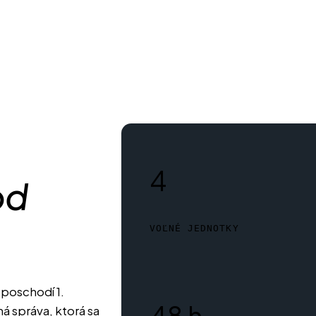
4
od
VOĽNÉ JEDNOTKY
 poschodí 1.
48 h
 správa, ktorá sa