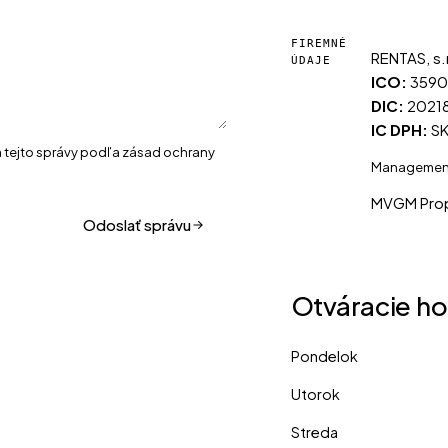
FIREMNÉ
RENTAS, s.
ÚDAJE
ICO:
359
DIC:
2021
IC DPH:
SK
 tejto správy podľa
zásad ochrany
Management
MVGM Prope
Odoslať správu
Otváracie ho
Pondelok
Utorok
Streda