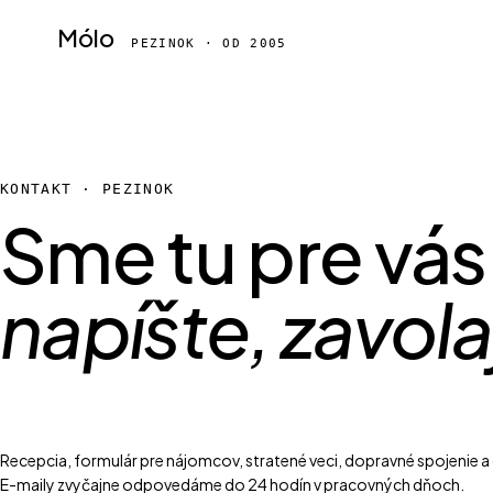
Mólo
PEZINOK · OD 2005
KONTAKT · PEZINOK
Sme tu pre vá
napíšte, zavola
Recepcia, formulár pre nájomcov, stratené veci, dopravné spojenie 
E-maily zvyčajne odpovedáme do 24 hodín v pracovných dňoch.