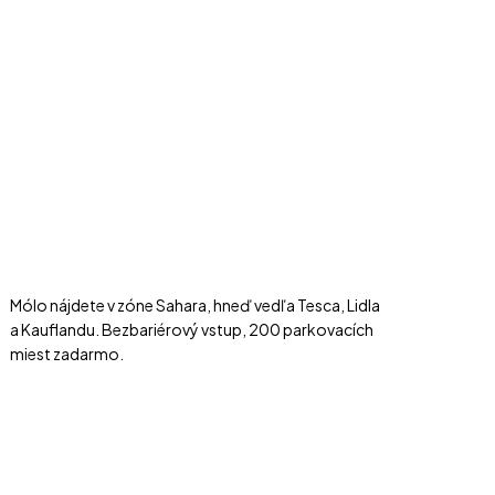
Mólo nájdete v zóne Sahara, hneď vedľa Tesca, Lidla
a Kauflandu. Bezbariérový vstup, 200 parkovacích
miest zadarmo.