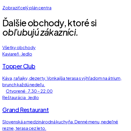
Zobraziť celý plán centra
Ďalšie obchody, ktoré si
obľubujú zákazníci.
Všetky obchody
Kaviareň · Jedlo
Topper Club
Káva, raňajky, dezerty. Vonkajšia terasa s výhľadom na átrium,
brunch každú nedeľu.
Otvorené · 7.30 – 22.00
Reštaurácia · Jedlo
Grand Restaurant
Slovenská a medzinárodná kuchyňa. Denné menu, nedeľné
rezne, terasa cez leto.