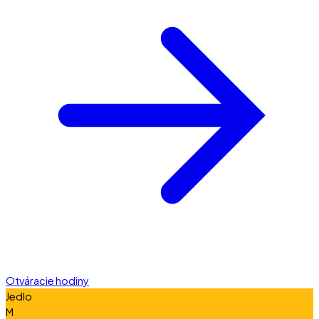
Otváracie hodiny
Jedlo
M