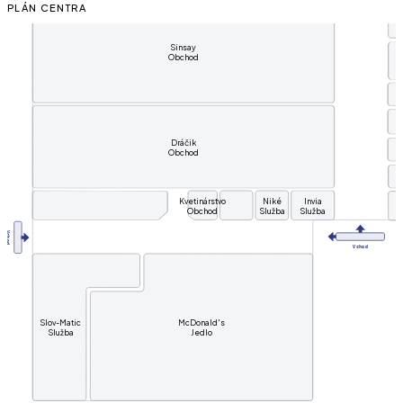
PLÁN CENTRA
Sinsay
Obchod
Dráčik
Obchod
Kvetinárstvo
Niké
Invia
Obchod
Služba
Služba
V
c
h
o
d
V
chod
Slov-Matic
McDonald's
Služba
Jedlo