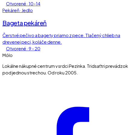
Otvorené · 10–14
Pekáreň · Jedlo
Bageta pekáreň
Čerstvé pečivo a bagety priamo z pece. Tlačený chlieb na
drevenej peci, koláče denne.
Otvorené · 9 - 20
Mólo
Lokálne nákupné centrum v srdci Pezinka. Tridsaťtri prevádzok
pod jednou strechou. Od roku 2005.