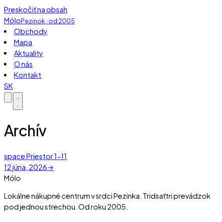
Preskočiť na obsah
Mólo
Pezinok · od 2005
Obchody
Mapa
Aktuality
O nás
Kontakt
SK
Archív
space
Priestor 1-11
12 júna, 2026
→
Mólo
Lokálne nákupné centrum v srdci Pezinka. Tridsaťtri prevádzok
pod jednou strechou. Od roku 2005.